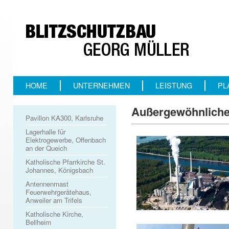
HOME
UNTERNEHMEN
LEISTUNG
PL
Außergewöhnlich
Pavillon KA300, Karlsruhe
Lagerhalle für
Elektrogewerbe, Offenbach
an der Queich
Katholische Pfarrkirche St.
Johannes, Königsbach
Antennenmast
Feuerwehrgerätehaus,
Anweiler am Trifels
Katholische Kirche,
Bellheim